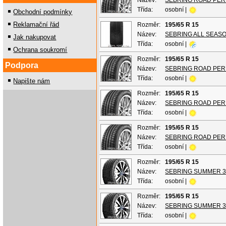
Název:
SEBRING ROAD PE
Třída:
osobní |
Obchodní podmínky
Reklamační řád
Rozměr:
195/65 R 15
Název:
SEBRING ALL SEASO
Jak nakupovat
Třída:
osobní |
Ochrana soukromí
Rozměr:
195/65 R 15
Podpora
Název:
SEBRING ROAD PE
Třída:
osobní |
Napište nám
Rozměr:
195/65 R 15
Název:
SEBRING ROAD PE
Třída:
osobní |
Rozměr:
195/65 R 15
Název:
SEBRING ROAD PE
Třída:
osobní |
Rozměr:
195/65 R 15
Název:
SEBRING SUMMER 3
Třída:
osobní |
Rozměr:
195/65 R 15
Název:
SEBRING SUMMER 3
Třída:
osobní |