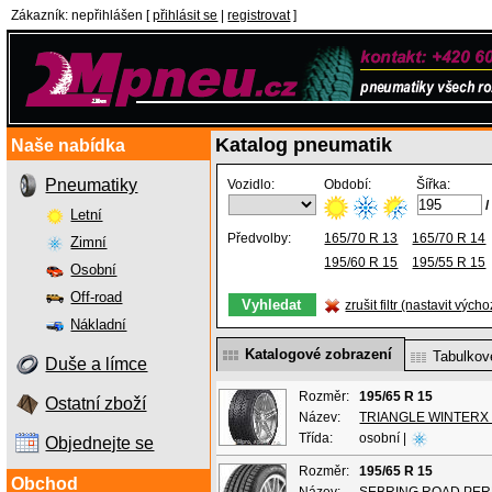
Zákazník
:
nepřihlášen
[
přihlásit se
|
registrovat
]
Katalog pneumatik
Naše nabídka
Pneumatiky
Vozidlo:
Období:
Šířka:
/
Letní
Předvolby:
165/70 R 13
165/70 R 14
Zimní
195/60 R 15
195/55 R 15
Osobní
Off-road
zrušit filtr (nastavit výcho
Nákladní
Katalogové zobrazení
Tabulkov
Duše a límce
Rozměr:
195/65 R 15
Ostatní zboží
Název:
TRIANGLE WINTERX
Třída:
osobní |
Objednejte se
Rozměr:
195/65 R 15
Obchod