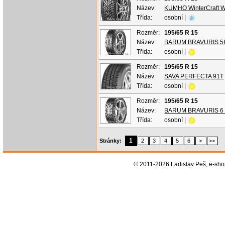
Název:
KUMHO WinterCraft 
Třída:
osobní |
Rozměr:
195/65 R 15
Název:
BARUM BRAVURIS 5
Třída:
osobní |
Rozměr:
195/65 R 15
Název:
SAVA PERFECTA 91T
Třída:
osobní |
Rozměr:
195/65 R 15
Název:
BARUM BRAVURIS 6
Třída:
osobní |
1
Stránky:
2
3
4
5
6
>
>>
© 2011-2026 Ladislav Peš, e-sh