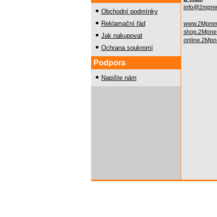
info@2mpne
Obchodní podmínky
Reklamační řád
www.2Mpneu
shop.2Mpne
Jak nakupovat
online.2Mpn
Ochrana soukromí
Podpora
Napište nám