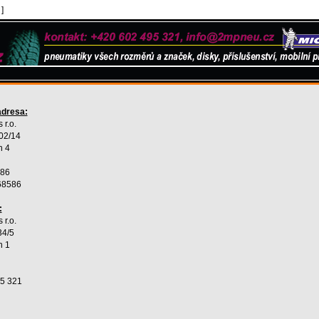
]
adresa:
 r.o.
02/14
n 4
586
68586
:
 r.o.
34/5
n 1
5 321