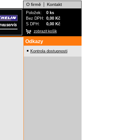
O firmě
Kontakt
Položek:
0 ks
Bez DPH:
0,00 Kč
S DPH:
0,00 Kč
zobrazit košík
Odkazy
Kontrola dostupnosti