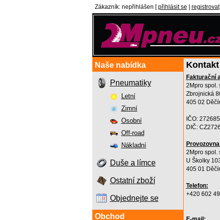
Zákazník
:
nepřihlášen
[
přihlásit se
|
registrovat
Kontakt
Naše nabídka
Fakturační 
Pneumatiky
2Mpro spol. s
Zbrojnická 8
Letní
405 02 Děčí
Zimní
IČO: 27268
Osobní
DIČ: CZ272
Off-road
Provozovna
Nákladní
2Mpro spol. s
U Školky 10
Duše a límce
405 01 Děčí
Ostatní zboží
Telefon:
+420 602 49
Objednejte se
Obchod
E-mail: