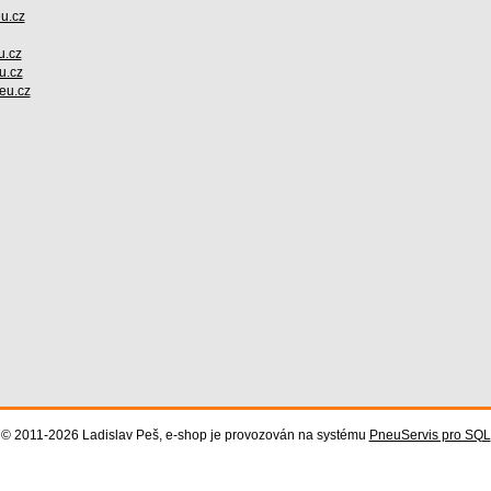
u.cz
.cz
u.cz
eu.cz
© 2011-2026 Ladislav Peš, e-shop je provozován na systému
PneuServis pro SQL