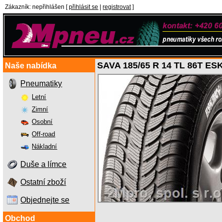
Zákazník
:
nepřihlášen
[
přihlásit se
|
registrovat
]
SAVA 185/65 R 14 TL 86T E
Naše nabídka
Pneumatiky
Letní
Zimní
Osobní
Off-road
Nákladní
Duše a límce
Ostatní zboží
Objednejte se
Obchod