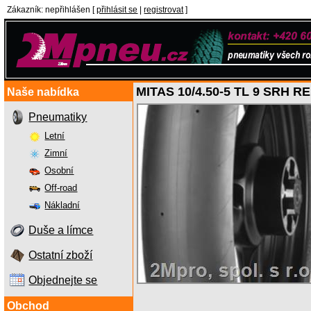
Zákazník
:
nepřihlášen
[
přihlásit se
|
registrovat
]
MITAS 10/4.50-5 TL 9 SRH 
Naše nabídka
Pneumatiky
Letní
Zimní
Osobní
Off-road
Nákladní
Duše a límce
Ostatní zboží
Objednejte se
Obchod