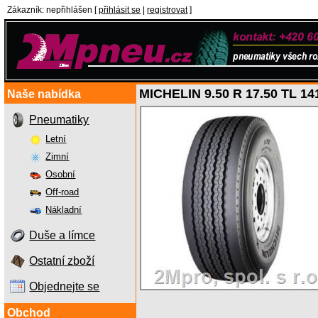
Zákazník
:
nepřihlášen
[
přihlásit se
|
registrovat
]
MICHELIN 9.50 R 17.50 TL 14
Naše nabídka
Pneumatiky
Letní
Zimní
Osobní
Off-road
Nákladní
Duše a límce
Ostatní zboží
Objednejte se
Obchod