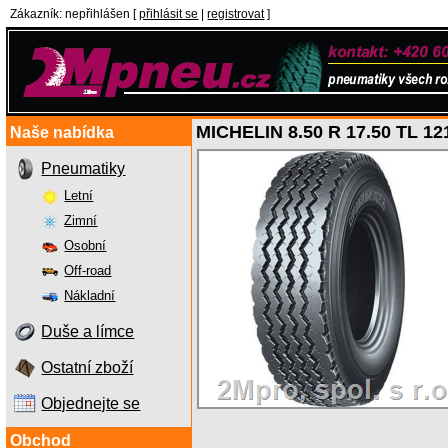
Zákazník
:
nepřihlášen
[
přihlásit se
|
registrovat
]
MICHELIN 8.50 R 17.50 TL 1
Naše nabídka
Pneumatiky
Letní
Zimní
Osobní
Off-road
Nákladní
Duše a límce
Ostatní zboží
Objednejte se
Obchod