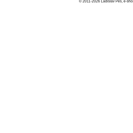
© 2011-2026 Ladislav Peš, e-sh