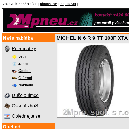
Zákazník
:
nepřihlášen
[
přihlásit se
|
registrovat
]
MICHELIN 6 R 9 TT 108F XTA
Naše nabídka
Pneumatiky
Letní
Zimní
Osobní
Off-road
Nákladní
Duše a límce
Ostatní zboží
Objednejte se
Obchod