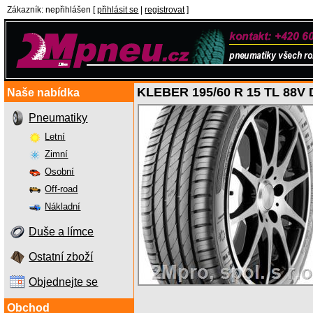
Zákazník
:
nepřihlášen
[
přihlásit se
|
registrovat
]
KLEBER 195/60 R 15 TL 88
Naše nabídka
Pneumatiky
Letní
Zimní
Osobní
Off-road
Nákladní
Duše a límce
Ostatní zboží
Objednejte se
Obchod