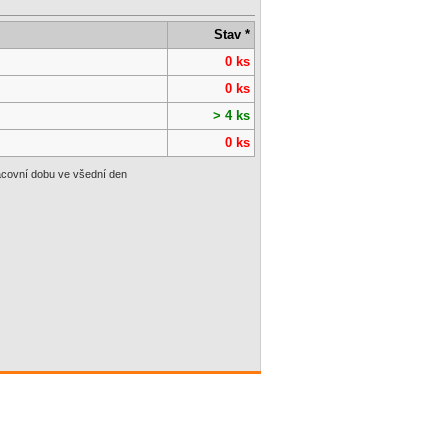
Stav *
0 ks
0 ks
> 4 ks
0 ks
racovní dobu ve všední den