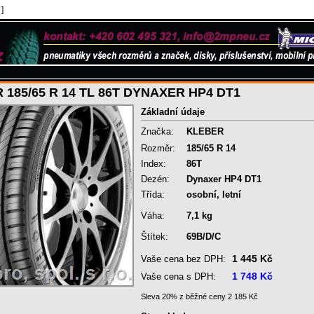
]
 185/65 R 14 TL 86T DYNAXER HP4 DT1
Základní údaje
Značka:
KLEBER
Rozměr:
185/65 R 14
Index:
86T
Dezén:
Dynaxer HP4 DT1
Třída:
osobní, letní
Váha:
7,1 kg
Štítek:
69B/D/C
1 445 Kč
Vaše cena bez DPH:
1 748 Kč
Vaše cena s DPH:
Sleva 20% z běžné ceny 2 185 Kč