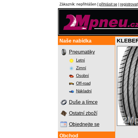
Zákazník
:
nepřihlášen
[
přihlásit se
|
registrovat
KLEBER
Naše nabídka
Pneumatiky
Letní
Zimní
Osobní
Off-road
Nákladní
Duše a límce
Ostatní zboží
Objednejte se
Obchod