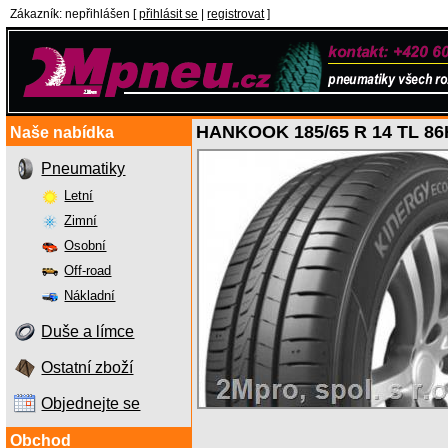
Zákazník
:
nepřihlášen
[
přihlásit se
|
registrovat
]
HANKOOK 185/65 R 14 TL 86
Naše nabídka
Pneumatiky
Letní
Zimní
Osobní
Off-road
Nákladní
Duše a límce
Ostatní zboží
Objednejte se
Obchod