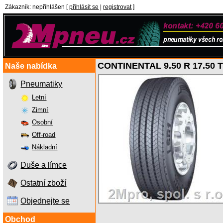
Zákazník
:
nepřihlášen
[
přihlásit se
|
registrovat
]
CONTINENTAL 9.50 R 17.50 
Naše nabídka
Pneumatiky
Letní
Zimní
Osobní
Off-road
Nákladní
Duše a límce
Ostatní zboží
Objednejte se
Obchod