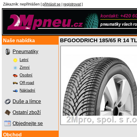
Zákazník
:
nepřihlášen
[
přihlásit se
|
registrovat
]
BFGOODRICH 185/65 R 14 T
Naše nabídka
Pneumatiky
Letní
Zimní
Osobní
Off-road
Nákladní
Duše a límce
Ostatní zboží
Objednejte se
Obchod