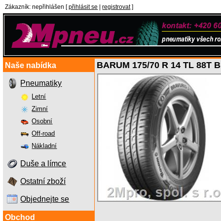
Zákazník
:
nepřihlášen
[
přihlásit se
|
registrovat
]
BARUM 175/70 R 14 TL 88T
Naše nabídka
Pneumatiky
Letní
Zimní
Osobní
Off-road
Nákladní
Duše a límce
Ostatní zboží
Objednejte se
Obchod