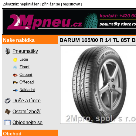
Zákazník
:
nepřihlášen
[
přihlásit se
|
registrovat
]
BARUM 165/80 R 14 TL 85T
Naše nabídka
Pneumatiky
Letní
Zimní
Osobní
Off-road
Nákladní
Duše a límce
Ostatní zboží
Objednejte se
Obchod